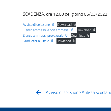
SCADENZA: ore 12,00 del giorno 06/03/2023
Avviso di selezione
Download
Elenco ammessi e non ammessi
Download
Elenco ammessi prova orale
Download
Graduatoria Finale
Download
Avviso di selezione Autista scuolab