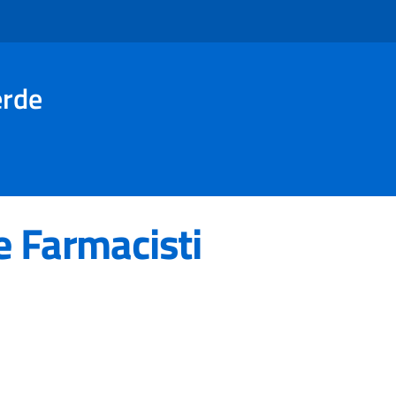
erde
e Farmacisti